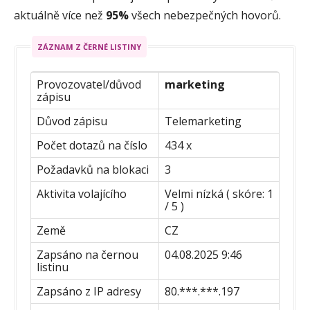
aktuálně více než
95%
všech nebezpečných hovorů.
ZÁZNAM Z ČERNÉ LISTINY
Provozovatel/důvod
marketing
zápisu
Důvod zápisu
Telemarketing
Počet dotazů na číslo
434 x
Požadavků na blokaci
3
Aktivita volajícího
Velmi nízká ( skóre: 1
/ 5 )
Země
CZ
Zapsáno na černou
04.08.2025 9:46
listinu
Zapsáno z IP adresy
80.***.***.197