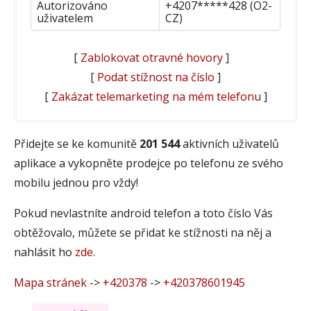
Autorizováno
+4207*****428 (O2-
uživatelem
CZ)
[
Zablokovat otravné hovory
]
[
Podat stížnost na číslo
]
[
Zakázat telemarketing na mém telefonu
]
Přidejte se ke komunitě
201 544
aktivních uživatelů
aplikace a vykopněte prodejce po telefonu ze svého
mobilu jednou pro vždy!
Pokud nevlastníte android telefon a toto číslo Vás
obtěžovalo, můžete se přidat ke stížnosti na něj a
nahlásit ho
zde
.
Mapa stránek
->
+420378
->
+420378601945