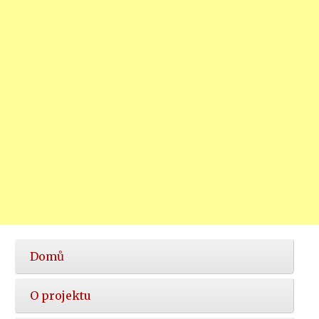
Hlavní
Domů
nabídka
O projektu