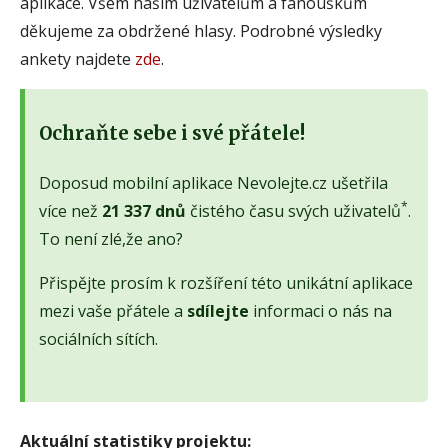
aplikace. Všem našim uživatelům a fanouškům
děkujeme za obdržené hlasy. Podrobné výsledky
ankety najdete
zde
.
Ochraňte sebe i své přátele!
Doposud mobilní aplikace Nevolejte.cz ušetřila
*
více než
21 337 dnů
čistého času svých uživatelů
.
To není zlé,že ano?
Přispějte prosím k rozšíření této unikátní aplikace
mezi vaše přátele a
sdílejte
informaci o nás na
sociálních sítích.
Aktuální statistiky projektu: