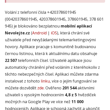
Volání z telefonní čísla +420378601945
(00420378601945, 420378601945, 378601945, 378 601
945) je blokováno bezplatnou
mobilní aplikací
Nevolejte.cz
(
Android
|
iOS
), která chrání své
uživatele před nevyžádanými telemarketingovými
hovory. Aplikace pracuje s komunitně budovanou
černou listinou, která k aktuálnímu datu obsahuje
22 507
telefonních čísel. Uživatelé aplikace jsou
automaticky chránění před voláním z kteréhokoliv z
těchto nebezpečných čísel. Aplikaci můžete zdarma
instalovat z tohoto
linku
, více o jejím fungování se
můžete dozvědět
zde
. Ověřeno
201 544
aktivními
uživateli s vysokým hodnocením
4,8 z 5
hvězdiček
možných na Google Play ve více než
11 000
hodnoceních. Aplikace je schopná zachytit a ukončit