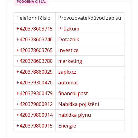
PODOBNÁ ČÍSLA:
Telefonní číslo
Provozovatel/důvod zápisu
+420378603715
Průzkum
+420378603746
Dotaznik
+420378603765
Investice
+420378603780
marketing
+420378880029
zaplo.cz
+420379300470
automat
+420379300479
financni past
+420379800912
Nabídka pojištění
+420379800914
nabídka plynu
+420379800915
Energie