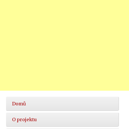
Hlavní
Domů
nabídka
O projektu