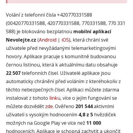
Volání z telefonní čísla +420770331588
(00420770331588, 420770331588, 770331588, 770 331
588) je blokováno bezplatnou
mobilní aplikací
Nevolejte.cz
(
Android
|
iOS
), která chrání své
uživatele před nevyžádanými telemarketingovými
hovory. Aplikace pracuje s komunitně budovanou
černou listinou, která k aktuálnímu datu obsahuje
22 507
telefonních čísel. Uživatelé aplikace jsou
automaticky chránění před voláním z kteréhokoliv z
těchto nebezpečných čísel. Aplikaci můžete zdarma
instalovat z tohoto
linku
, více o jejím fungování se
můžete dozvědět
zde
. Ověřeno
201 544
aktivními
uživateli s vysokým hodnocením
4,8 z 5
hvězdiček
možných na Google Play ve více než
11 000
hodnoceních. Aplikace je schopná zachytit a ukončit