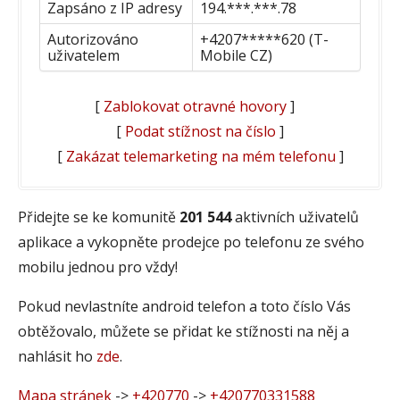
Zapsáno z IP adresy
194.***.***.78
Autorizováno
+4207*****620 (T-
uživatelem
Mobile CZ)
[
Zablokovat otravné hovory
]
[
Podat stížnost na číslo
]
[
Zakázat telemarketing na mém telefonu
]
Přidejte se ke komunitě
201 544
aktivních uživatelů
aplikace a vykopněte prodejce po telefonu ze svého
mobilu jednou pro vždy!
Pokud nevlastníte android telefon a toto číslo Vás
obtěžovalo, můžete se přidat ke stížnosti na něj a
nahlásit ho
zde
.
Mapa stránek
->
+420770
->
+420770331588