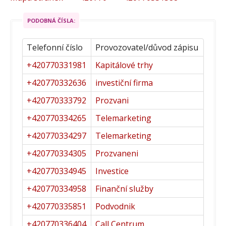
PODOBNÁ ČÍSLA:
Telefonní číslo
Provozovatel/důvod zápisu
+420770331981
Kapitálové trhy
+420770332636
investiční firma
+420770333792
Prozvani
+420770334265
Telemarketing
+420770334297
Telemarketing
+420770334305
Prozvaneni
+420770334945
Investice
+420770334958
Finanční služby
+420770335851
Podvodnik
+420770336404
Call Centrum